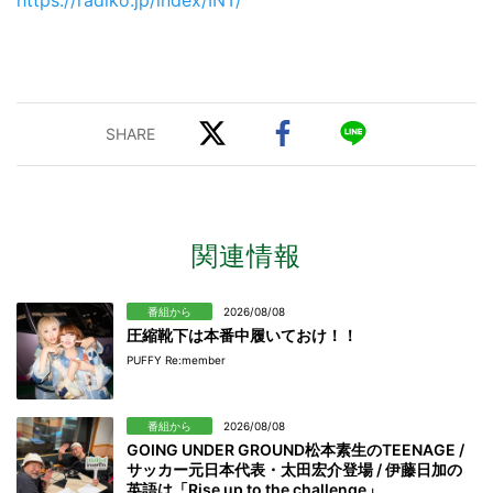
https://radiko.jp/index/INT/
関連情報
番組から
2026/08/08
圧縮靴下は本番中履いておけ！！
PUFFY Re:member
番組から
2026/08/08
GOING UNDER GROUND松本素生のTEENAGE /
サッカー元日本代表・太田宏介登場 / 伊藤日加の
英語は「Rise up to the challenge」