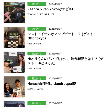
番組から
2026/08/07
Zeebra & Ren YokoiがナビDJ
TOKYO CULTURE BUZZ
番組から
2026/08/07
マストアイテムがアップデート！？ (ゲスト：
Offo tokyo)
side by side
番組から
2026/08/07
ゆとりくんの「バブりたい」制作秘話とは！？ (ゲ
スト：ゆとりくん)
side by side
番組から
2026/08/07
Nenashiが語る、Jamiroquai愛
SONIC RADIO
番組から
2026/08/07