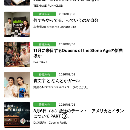
TEENAGE FUN-CLUB
番組から
2026/08/08
何でもやってる、っていうのが自分
表参道Ao presents Oshare Life
番組から
2026/08/08
11月に来日するQueens of the Stone Ageの新曲
ほか
beatDAYZ
番組から
2026/08/08
青文字 と なんとかガール
野菜をMOTTO presents スープのじかん。
番組から
2026/08/08
8月6日（木）放送のテーマ：「アメリカとイラン
について PART ③」
Dr.苫米地 Cosmic Radio