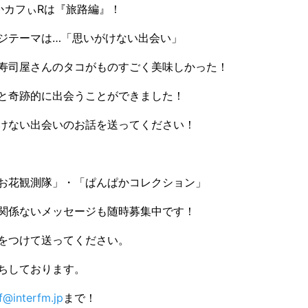
かカフぃRは『旅路編』！
ジテーマは…「思いがけない出会い」
寿司屋さんのタコがものすごく美味しかった！
と奇跡的に出会うことができました！
けない出会いのお話を送ってください！
お花観測隊」・「ぱんぱかコレクション」
関係ないメッセージも随時募集中です！
をつけて送ってください。
ちしております。
f@interfm.jp
まで！