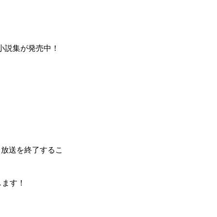
小説集が発売中！
て放送を終了するこ
します！