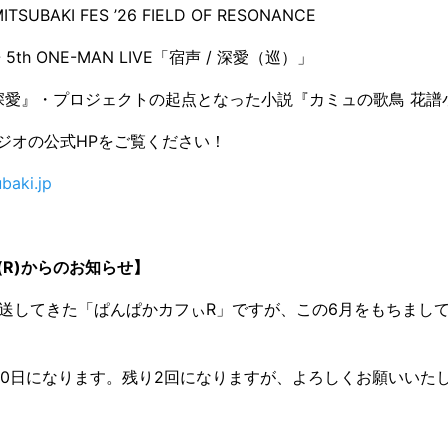
TSUBAKI FES ’26 FIELD OF RESONANCE
 5th ONE-MAN LIVE「宿声 / 深愛（巡）」
『深愛』・プロジェクトの起点となった小説『カミュの歌鳥 花譜
ジオの公式HPをご覧ください！
baki.jp
(R)からのお知らせ】
ら放送してきた「ぱんぱかカフぃR」ですが、この6月をもちまし
30日になります。残り2回になりますが、よろしくお願いいた