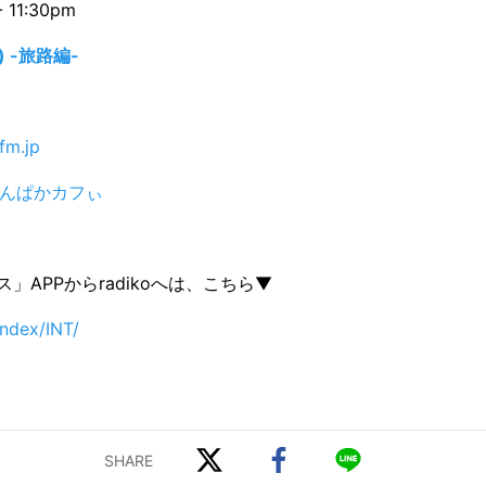
11:30pm
 -旅路編-
fm.jp
ぱんぱかカフぃ
」APPからradikoへは、こちら▼
index/INT/