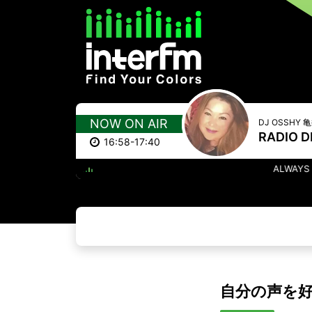
NOW ON AIR
DJ OSSHY
RADIO D
16:58-17:40
ALWAYS SOMETHING THER
自分の声を