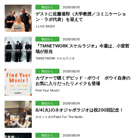
番組から
2026/08/05
ゲストに佐藤達郎（大学教授／コミニケーショ
ン・ラボ代表）を迎えて
J LIVE RADIO
番組から
2026/08/05
『TMNETWORK スケルラジオ』今週は、小室哲
哉が担当
TMNETWORK スケルラジオ
番組から
2026/08/05
カヴァーで聴くデビッド・ボウイ ボウイ自身の
お気に入りだったリメイクも登場
Find Your Music!
番組から
2026/08/04
8/4(火)のネオジャポラジオは祝200回記念！
ネオジャポのFight For The Radio
番組から
2026/08/04