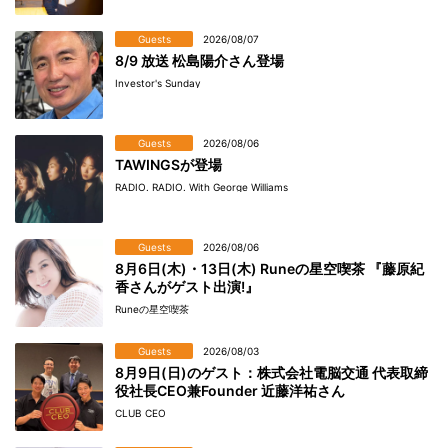
Guests
2026/08/07
8/9 放送 松島陽介さん登場
Investor's Sunday
Guests
2026/08/06
TAWINGSが登場
RADIO. RADIO. With George Williams
Guests
2026/08/06
8月6日(木)・13日(木) Runeの星空喫茶 『藤原紀
香さんがゲスト出演!』
Runeの星空喫茶
Guests
2026/08/03
8月9日(日)のゲスト：株式会社電脳交通 代表取締
役社長CEO兼Founder 近藤洋祐さん
CLUB CEO