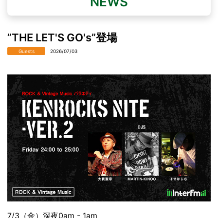
NEWS
”THE LET'S GO's”登場
Guests
2026/07/03
7/3（金）深夜0am - 1am