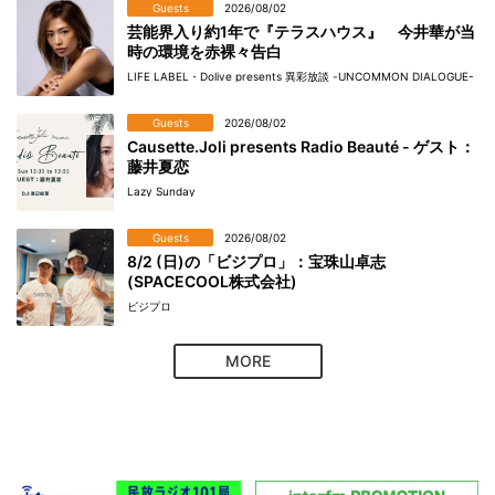
Guests
2026/08/02
芸能界入り約1年で『テラスハウス』 今井華が当
時の環境を赤裸々告白
LIFE LABEL・Dolive presents 異彩放談 -UNCOMMON DIALOGUE-
Guests
2026/08/02
Causette.Joli presents Radio Beauté - ゲスト：
藤井夏恋
Lazy Sunday
Guests
2026/08/02
8/2 (日)の「ビジプロ」：宝珠山卓志
(SPACECOOL株式会社)
ビジプロ
MORE