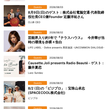
Guests
2026/08/03
8月9日(日)のゲスト：株式会社電脳交通 代表取締
役社長CEO兼Founder 近藤洋祐さん
CLUB CEO
Guests
2026/08/02
芸能界入り約1年で『テラスハウス』 今井華が当
時の環境を赤裸々告白
LIFE LABEL・Dolive presents 異彩放談 -UNCOMMON DIALOGUE-
Guests
2026/08/02
Causette.Joli presents Radio Beauté - ゲスト：
藤井夏恋
Lazy Sunday
Guests
2026/08/02
8/2 (日)の「ビジプロ」：宝珠山卓志
(SPACECOOL株式会社)
ビジプロ
Guests
2026/08/01