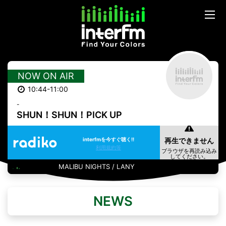
NOW ON AIR
10:44-11:00
-
SHUN！SHUN！PICK UP
interfmを今すぐ聴く!!
利用規約等
MALIBU NIGHTS / LANY
NEWS