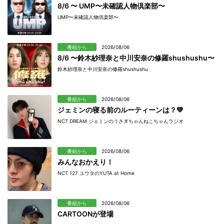
8/6 〜 UMP〜未確認人物倶楽部〜
UMP〜未確認人物倶楽部〜
番組から
2026/08/06
8/6 〜鈴木紗理奈と中川安奈の修羅shushushu〜
鈴木紗理奈と中川安奈の修羅shushushu
番組から
2026/08/06
ジェミンの寝る前のルーティーンは？💚
NCT DREAM ジェミンのうさぎちゃんねこちゃんラジオ
番組から
2026/08/06
みんなおかえり！
NCT 127 ユウタのYUTA at Home
番組から
2026/08/06
CARTOONが登場