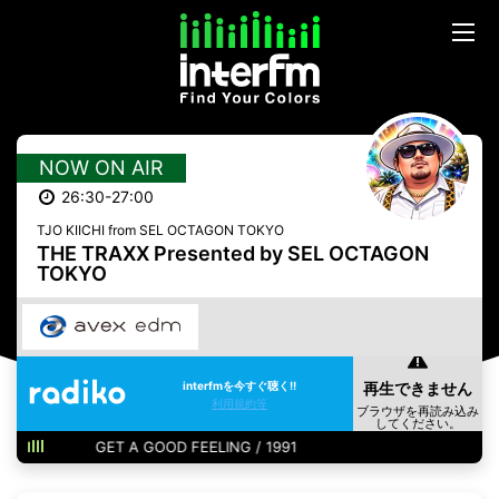
NOW ON AIR
26:30-27:00
TJO KIICHI from SEL OCTAGON TOKYO
THE TRAXX Presented by SEL OCTAGON
TOKYO
interfmを今すぐ聴く!!
利用規約等
GET A GOOD FEELING / 1991