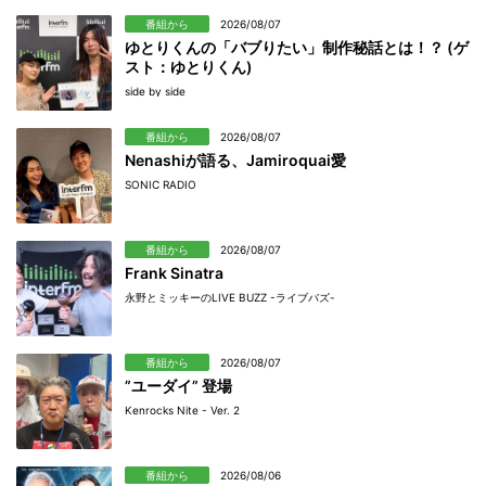
番組から
2026/08/07
ゆとりくんの「バブりたい」制作秘話とは！？ (ゲ
スト：ゆとりくん)
side by side
番組から
2026/08/07
Nenashiが語る、Jamiroquai愛
SONIC RADIO
番組から
2026/08/07
Frank Sinatra
永野とミッキーのLIVE BUZZ -ライブバズ-
番組から
2026/08/07
”ユーダイ” 登場
Kenrocks Nite - Ver. 2
番組から
2026/08/06