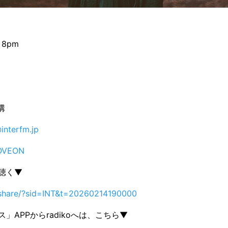
 8pm
溝
interfm.jp
OVEON
で聴く▼
p/share/?sid=INT&t=20260214190000
」APPからradikoへは、こちら▼