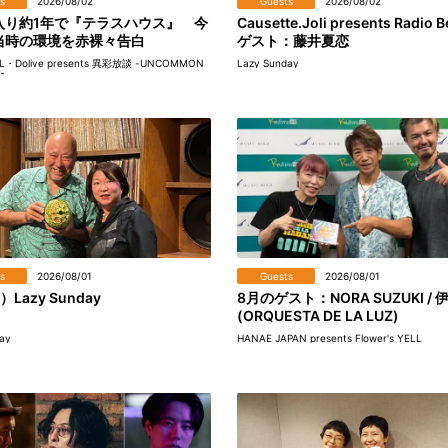
s
2026/08/02
Guests
2026/08/02
入り約1年で『テラスハウス』 今
Causette.Joli presents Radio B
当時の環境を赤裸々告白
ゲスト：藤井夏恋
EL・Dolive presents 異彩放談 -UNCOMMON
Lazy Sunday
-
s
2026/08/01
Guests
2026/08/01
）Lazy Sunday
8月のゲスト：NORA SUZUKI / 
(ORQUESTA DE LA LUZ)
ay
HANAE JAPAN presents Flower's YELL