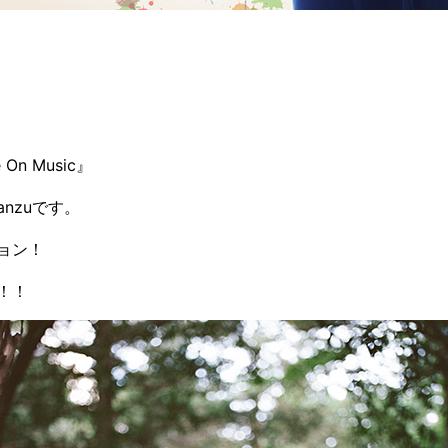
 On Music』
nzuです。
ョン！
！！