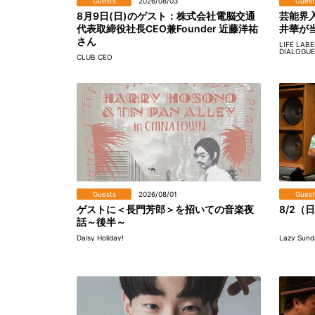
Guests
2026/08/03
Guest
8月9日(日)のゲスト：株式会社電脳交通
芸能界
代表取締役社長CEO兼Founder 近藤洋祐
井華が
さん
LIFE LAB
DIALOGUE
CLUB CEO
Guests
2026/08/01
Guest
ゲストに＜長門芳郎＞を招いての音楽夜
8/2（日
話～後半～
Daisy Holiday!
Lazy Sund