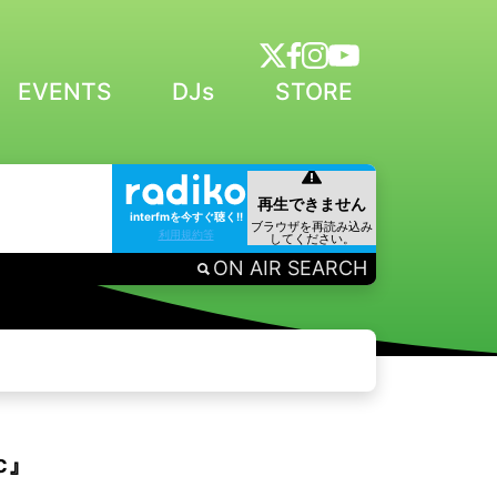
EVENTS
DJs
STORE
interfmを今すぐ聴く!!
利用規約等
ON AIR SEARCH
c』