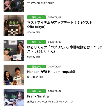
TOKYO CULTURE BUZZ
番組から
2026/08/07
マストアイテムがアップデート！？ (ゲスト：
Offo tokyo)
side by side
番組から
2026/08/07
ゆとりくんの「バブりたい」制作秘話とは！？ (ゲ
スト：ゆとりくん)
side by side
番組から
2026/08/07
Nenashiが語る、Jamiroquai愛
SONIC RADIO
番組から
2026/08/07
Frank Sinatra
永野とミッキーのLIVE BUZZ -ライブバズ-