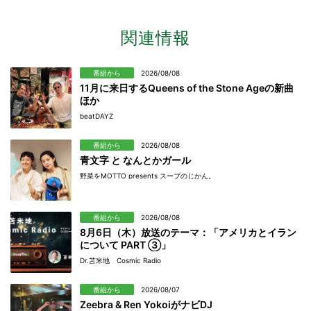
関連情報
番組から
2026/08/08
11月に来日するQueens of the Stone Ageの新曲
ほか
beatDAYZ
番組から
2026/08/08
青文字 と なんとかガール
野菜をMOTTO presents スープのじかん。
番組から
2026/08/08
8月6日（木）放送のテーマ：「アメリカとイラン
について PART ③」
Dr.苫米地 Cosmic Radio
番組から
2026/08/07
Zeebra & Ren YokoiがナビDJ