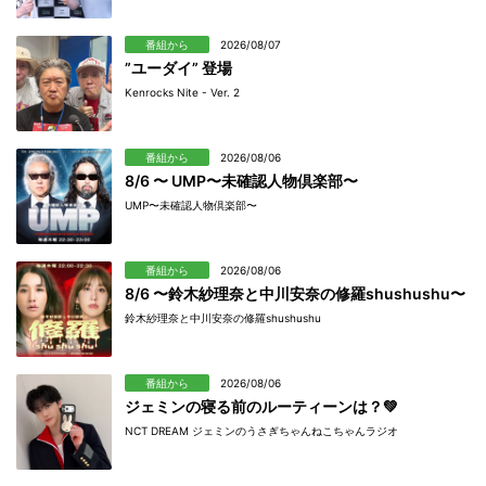
番組から
2026/08/07
”ユーダイ” 登場
Kenrocks Nite - Ver. 2
番組から
2026/08/06
8/6 〜 UMP〜未確認人物倶楽部〜
UMP〜未確認人物倶楽部〜
番組から
2026/08/06
8/6 〜鈴木紗理奈と中川安奈の修羅shushushu〜
鈴木紗理奈と中川安奈の修羅shushushu
番組から
2026/08/06
ジェミンの寝る前のルーティーンは？💚
NCT DREAM ジェミンのうさぎちゃんねこちゃんラジオ