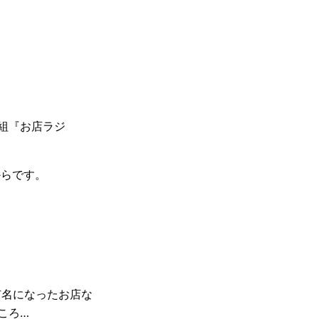
組『お店ラジ
からです。
有名になったお店な
ころ…