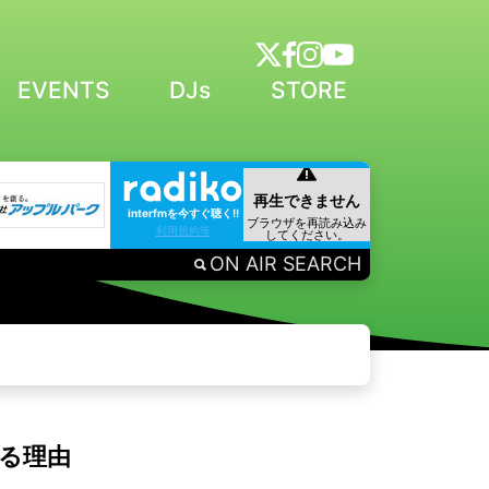
EVENTS
DJs
STORE
interfmを今すぐ聴く!!
利用規約等
ON AIR SEARCH
いる理由