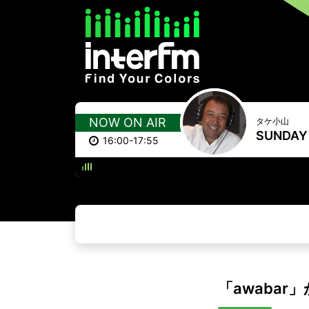
NOW ON AIR
タケ小山
SUNDAY 
16:00-17:55
DOWN UN
「awaba