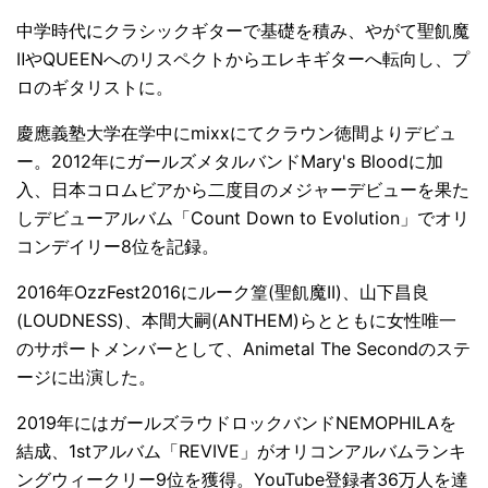
中学時代にクラシックギターで基礎を積み、やがて聖飢魔
ⅡやQUEENへのリスペクトからエレキギターへ転向し、プ
ロのギタリストに。
慶應義塾大学在学中にmixxにてクラウン徳間よりデビュ
ー。2012年にガールズメタルバンドMary's Bloodに加
入、日本コロムビアから二度目のメジャーデビューを果た
しデビューアルバム「Count Down to Evolution」でオリ
コンデイリー8位を記録。
2016年OzzFest2016にルーク篁(聖飢魔II)、山下昌良
(LOUDNESS)、本間大嗣(ANTHEM)らとともに女性唯一
のサポートメンバーとして、Animetal The Secondのステ
ージに出演した。
2019年にはガールズラウドロックバンドNEMOPHILAを
結成、1stアルバム「REVIVE」がオリコンアルバムランキ
ングウィークリー9位を獲得。YouTube登録者36万人を達