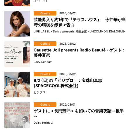
CLUB CEO
Guests
2026/08/02
芸能界入り約1年で『テラスハウス』 今井華が当
時の環境を赤裸々告白
LIFE LABEL・Dolive presents 異彩放談 -UNCOMMON DIALOGUE-
Guests
2026/08/02
Causette.Joli presents Radio Beauté - ゲスト：
藤井夏恋
Lazy Sunday
Guests
2026/08/02
8/2 (日)の「ビジプロ」：宝珠山卓志
(SPACECOOL株式会社)
ビジプロ
Guests
2026/08/01
ゲストに＜長門芳郎＞を招いての音楽夜話～後半
～
Daisy Holiday!