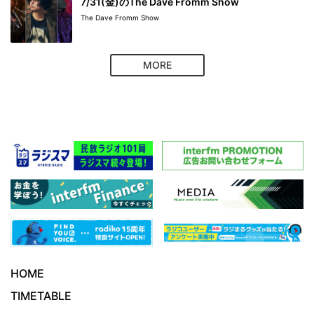
7/31(金)のThe Dave Fromm Show
The Dave Fromm Show
MORE
HOME
TIMETABLE