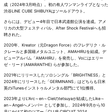
成（2024年3月時点）。初の有人ワンマンライブとなった
渋谷LINE CUBE SHIBUYAはソールドアウト。
さらには、デビュー4年目で日本武道館公演を達成。アメ
リカの大型フェスティバル、After Shock Festivalへも招
聘された。
2020年、Kreator（元Dragon Force）のフレデリク・ル
クレールと多国籍メタルユニット、AMAHIRUを結成。デ
ビューアルバム「AMAHIRU」を発売し、Voにはエリー
ゼ・リード(AMARANTHE) らが参加した。
2021年にリリースしたソロシングル「BRIGHTNESS」と
2024年にリリースした「GERMINANS」はどちらも日米
英のiTunesインストゥルメンタル部門にて1位獲得。
2023年よりL'Arc～en～Cielのtetsuyaが結成したLike～
an～Angelへメンバー として参加し、2024年9月から10
月にかけて初のツアー「CLUB CIRCUIT 2024