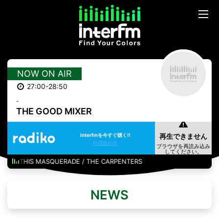
NOW ON AIR
27:00-28:50
-
THE GOOD MIXER
interfmを今すぐ聴く!!
利用規約等
THIS MASQUERADE / THE CARPENTERS
NEWS