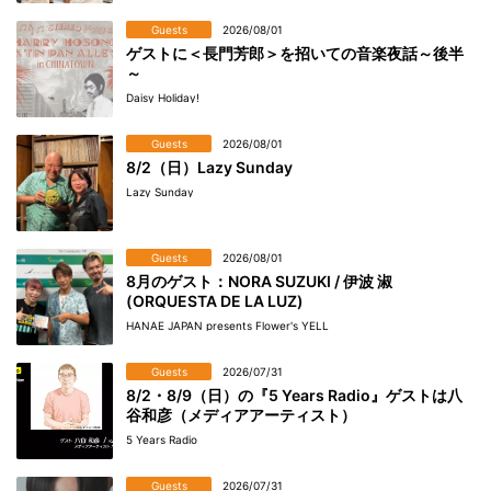
Guests
2026/08/01
ゲストに＜長門芳郎＞を招いての音楽夜話～後半
～
Daisy Holiday!
Guests
2026/08/01
8/2（日）Lazy Sunday
Lazy Sunday
Guests
2026/08/01
8月のゲスト：NORA SUZUKI / 伊波 淑
(ORQUESTA DE LA LUZ)
HANAE JAPAN presents Flower's YELL
Guests
2026/07/31
8/2・8/9（日）の『5 Years Radio』ゲストは八
谷和彦（メディアアーティスト）
5 Years Radio
Guests
2026/07/31