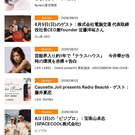
Runeの星空喫茶
Guests
2026/08/03
8月9日(日)のゲスト：株式会社電脳交通 代表取締
役社長CEO兼Founder 近藤洋祐さん
CLUB CEO
Guests
2026/08/02
芸能界入り約1年で『テラスハウス』 今井華が当
時の環境を赤裸々告白
LIFE LABEL・Dolive presents 異彩放談 -UNCOMMON DIALOGUE-
Guests
2026/08/02
Causette.Joli presents Radio Beauté - ゲスト：
藤井夏恋
Lazy Sunday
Guests
2026/08/02
8/2 (日)の「ビジプロ」：宝珠山卓志
(SPACECOOL株式会社)
ビジプロ