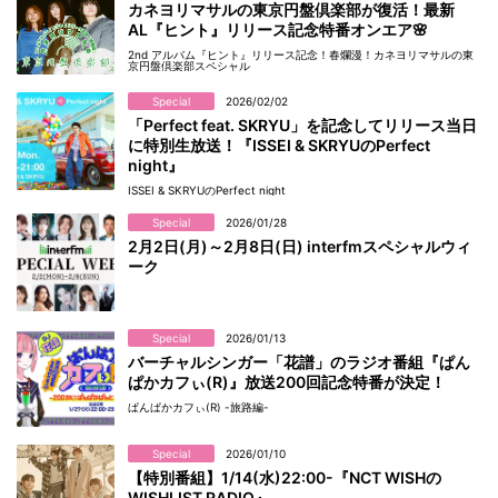
カネヨリマサルの東京円盤倶楽部が復活！最新
AL『ヒント』リリース記念特番オンエア🌸
2nd アルバム『ヒント』リリース記念！春爛漫！カネヨリマサルの東
京円盤倶楽部スペシャル
Special
2026/02/02
「Perfect feat. SKRYU」を記念してリリース当日
に特別生放送！『ISSEI & SKRYUのPerfect
night』
ISSEI & SKRYUのPerfect night
Special
2026/01/28
2月2日(月)～2月8日(日) interfmスペシャルウィ
ーク
Special
2026/01/13
バーチャルシンガー「花譜」のラジオ番組『ぱん
ぱかカフぃ(R)』放送200回記念特番が決定！
ぱんぱかカフぃ(R) -旅路編-
Special
2026/01/10
【特別番組】1/14(水)22:00-『NCT WISHの
WISHLIST RADIO』