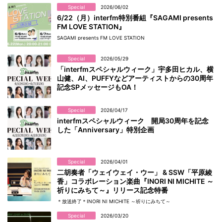
Special
2026/06/02
6/22（月）interfm特別番組『SAGAMI presents
FM LOVE STATION』
SAGAMI presents FM LOVE STATION
Special
2026/05/29
「interfmスペシャルウィーク」宇多田ヒカル、横
山健、AI、PUFFYなどアーティストからの30周年
記念SPメッセージもOA！
Special
2026/04/17
interfmスペシャルウィーク 開局30周年を記念
した「Anniversary」特別企画
Special
2026/04/01
二胡奏者「ウェイウェイ・ウー」 & SSW「平原綾
香」コラボレーション楽曲『INORI NI MICHITE ～
祈りにみちて～』リリース記念特番
＊放送終了＊INORI NI MICHITE ～祈りにみちて～
Special
2026/03/20