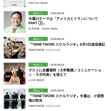
Find Your Music!
番組から
2026/08/06
今週のテーマは「アメリカとイランについて
PART ③」
Dr.苫米地 Cosmic Radio
番組から
2026/08/05
『TMNETWORK スケルラジオ』8月5日放送後記
TMNETWORK スケルラジオ
番組から
2026/08/05
ゲストに佐藤達郎（大学教授／コミニケーショ
ン・ラボ代表）を迎えて
J LIVE RADIO
番組から
2026/08/05
『TMNETWORK スケルラジオ』今週は、小室哲
哉が担当
TMNETWORK スケルラジオ