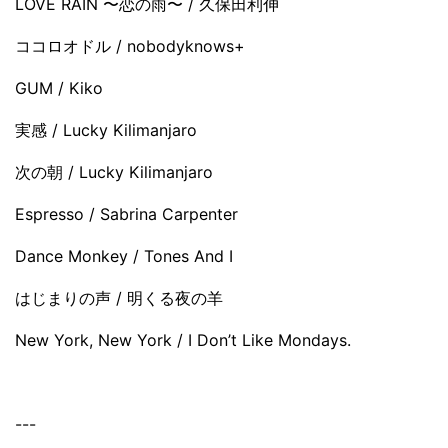
LOVE RAIN 〜恋の雨〜 / 久保田利伸
ココロオドル / nobodyknows+
GUM / Kiko
実感 / Lucky Kilimanjaro
次の朝 / Lucky Kilimanjaro
Espresso / Sabrina Carpenter
Dance Monkey / Tones And I
はじまりの声 / 明くる夜の羊
New York, New York / I Don’t Like Mondays.
---