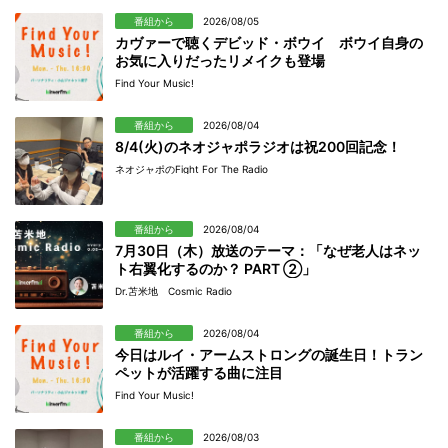
番組から
2026/08/05
カヴァーで聴くデビッド・ボウイ ボウイ自身の
お気に入りだったリメイクも登場
Find Your Music!
番組から
2026/08/04
8/4(火)のネオジャポラジオは祝200回記念！
ネオジャポのFight For The Radio
番組から
2026/08/04
7月30日（木）放送のテーマ：「なぜ老人はネッ
ト右翼化するのか？ PART ②」
Dr.苫米地 Cosmic Radio
番組から
2026/08/04
今日はルイ・アームストロングの誕生日！トラン
ペットが活躍する曲に注目
Find Your Music!
番組から
2026/08/03