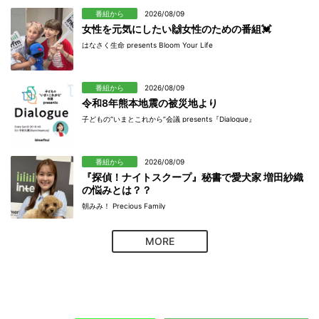
番組から
2026/08/09
女性を元気にしたい🙌女性のための番組💓
はなさく生命 presents Bloom Your Life
番組から
2026/08/09
令和8年熊本地震の被災地より
子どもの“いまとこれから”会議 presents『Dialogue』
番組から
2026/08/09
『探偵！ナイトスクープ』秘書で愛犬家 増田紗織
の悩みとは？？
朝みみ！ Precious Family
MORE