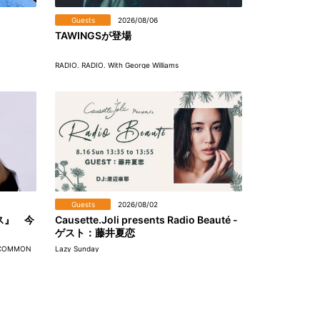
Guests
2026/08/06
TAWINGSが登場
RADIO. RADIO. With George Williams
Guests
2026/08/02
ス』 今
Causette.Joli presents Radio Beauté -
ゲスト：藤井夏恋
UNCOMMON
Lazy Sunday