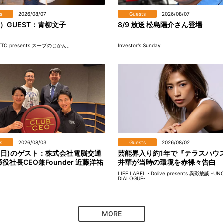
s
2026/08/07
Guests
2026/08/07
土）GUEST：青柳文子
8/9 放送 松島陽介さん登場
TO presents スープのじかん。
Investor's Sunday
s
2026/08/03
Guests
2026/08/02
(日)のゲスト：株式会社電脳交通
芸能界入り約1年で『テラスハウ
役社長CEO兼Founder 近藤洋祐
井華が当時の環境を赤裸々告白
LIFE LABEL・Dolive presents 異彩放談 -
DIALOGUE-
MORE