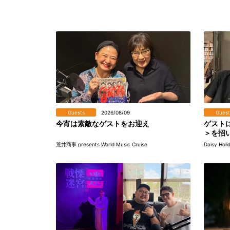
Guests
2026/08/09
Guest
今宵は素敵なゲストをお迎え
ゲストに
＞を招
荒井商事 presents World Music Cruise
Daisy Holi