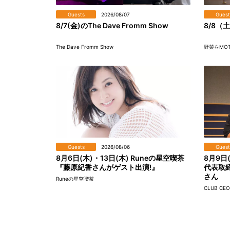
Guests
2026/08/07
Guest
8/7(金)のThe Dave Fromm Show
8/8（
The Dave Fromm Show
野菜をMOT
Guests
2026/08/06
Guest
8月6日(木)・13日(木) Runeの星空喫茶
8月9日
『藤原紀香さんがゲスト出演!』
代表取締
さん
Runeの星空喫茶
CLUB CEO