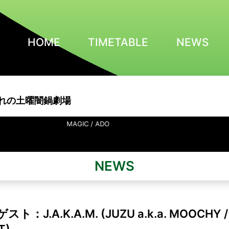
HOME
TIMETABLE
NEWS
れの土曜闇鍋劇場
MAGIC / ADO
NEWS
ト：J.A.K.A.M. (JUZU a.k.a. MOOCHY / 
T)