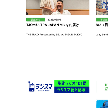
番組から
2026/08/06
番組か
TJOのULTRA JAPAN Mixをお届け
8/2（日
THE TRAXX Presented by SEL OCTAGON TOKYO
Lazy Sund