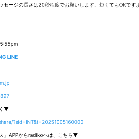
メッセージの長さは20秒程度でお願いします。短くてもOKですよ
5:55pm
NG LINE
fm.jp
l897
聴く▼
p/share/?sid=INT&t=20251005160000
」APPからradikoへは、こちら▼