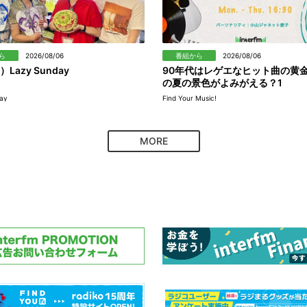
ら
2026/08/06
番組から
2026/08/06
）Lazy Sunday
90年代はレゲエなヒット曲の黄
の夏の景色がよみがえる？1
ay
Find Your Music!
MORE