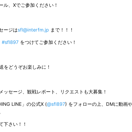
ール、Xでご参加ください！
セージは
sfl@interfm.jp
まで！！！
、
#sfl897
をつけてご参加ください！
放送をどうぞお楽しみに！
メッセージ、観戦レポート、リクエストも大募集！
HING LINE」の公式X (
@sfl897
) をフォローの上、DMに動画
。
て下さい！！