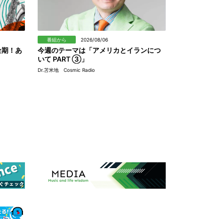
番組から
2026/08/06
金期！あ
今週のテーマは「アメリカとイランにつ
いて PART ③」
Dr.苫米地 Cosmic Radio