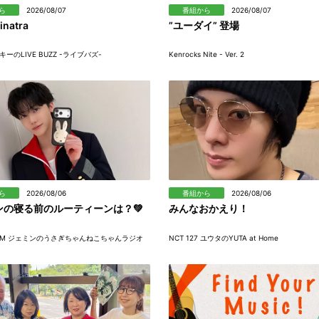
ら
2026/08/07
番組から
2026/08/07
inatra
”ユーダイ” 登場
ーのLIVE BUZZ -ライブバズ-
Kenrocks Nite - Ver. 2
ら
2026/08/06
番組から
2026/08/06
ンの寝る前のルーティーンは？💚
みんなおかえり！
REAM ジェミンのうさぎちゃんねこちゃんラジオ
NCT 127 ユウタのYUTA at Home