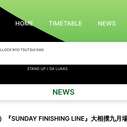
HOME
TIMETABLE
NEWS
LLOCK RYO TSUTSUI DAG
STAND UP / DA LUKAS
NEWS
『SUNDAY FINISHING LINE』大相撲九