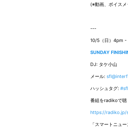
(※動画、ボイス
---
10/5（日）4pm - 
SUNDAY FINISHI
DJ: タケ小山
メール:
sfl@inter
ハッシュタグ:
#sf
番組をradikoで
https://radiko.j
「スマートニュース