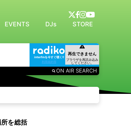
EVENTS
DJs
STORE
interfmを今すぐ聴く!!
利用規約等
ON AIR SEARCH
月場所を総括