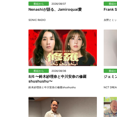
番組から
2026/08/07
番組か
Nenashiが語る、Jamiroquai愛
Frank S
SONIC RADIO
永野とミッキ
番組から
2026/08/06
番組か
8/6 〜鈴木紗理奈と中川安奈の修羅
ジェミ
shushushu〜
鈴木紗理奈と中川安奈の修羅shushushu
NCT D