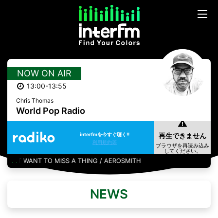
NOW ON AIR
13:00-13:55
Chris Thomas
World Pop Radio
interfmを今すぐ聴く!!
利用規約等
N'T WANT TO MISS A THING / AEROSMITH
NEWS