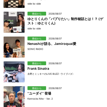
side by side
番組から
2026/08/07
ゆとりくんの「バブりたい」制作秘話とは！？ (ゲ
スト：ゆとりくん)
side by side
番組から
2026/08/07
Nenashiが語る、Jamiroquai愛
SONIC RADIO
番組から
2026/08/07
Frank Sinatra
永野とミッキーのLIVE BUZZ -ライブバズ-
番組から
2026/08/07
”ユーダイ” 登場
Kenrocks Nite - Ver. 2