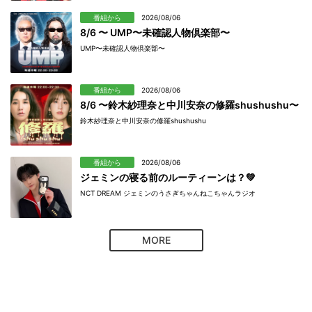
番組から
2026/08/06
8/6 〜 UMP〜未確認人物倶楽部〜
UMP〜未確認人物倶楽部〜
番組から
2026/08/06
8/6 〜鈴木紗理奈と中川安奈の修羅shushushu〜
鈴木紗理奈と中川安奈の修羅shushushu
番組から
2026/08/06
ジェミンの寝る前のルーティーンは？💚
NCT DREAM ジェミンのうさぎちゃんねこちゃんラジオ
MORE