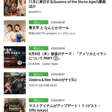
11月に来日するQueens of the Stone Ageの新曲
ほか
beatDAYZ
番組から
2026/08/08
青文字 と なんとかガール
野菜をMOTTO presents スープのじかん。
番組から
2026/08/08
8月6日（木）放送のテーマ：「アメリカとイラン
について PART ③」
Dr.苫米地 Cosmic Radio
番組から
2026/08/07
Zeebra & Ren YokoiがナビDJ
TOKYO CULTURE BUZZ
番組から
2026/08/07
マストアイテムがアップデート！？ (ゲスト：
Offo tokyo)