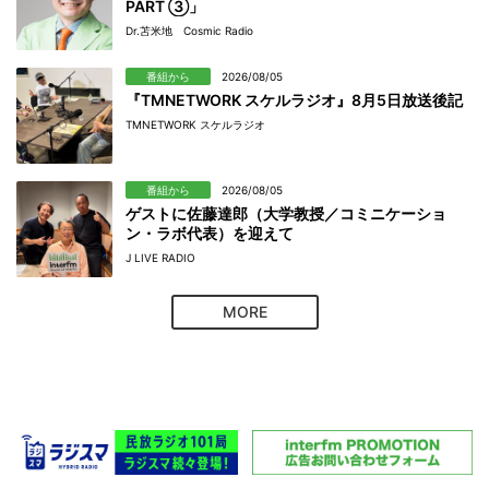
PART ③」
Dr.苫米地 Cosmic Radio
番組から
2026/08/05
『TMNETWORK スケルラジオ』8月5日放送後記
TMNETWORK スケルラジオ
番組から
2026/08/05
ゲストに佐藤達郎（大学教授／コミニケーショ
ン・ラボ代表）を迎えて
J LIVE RADIO
MORE