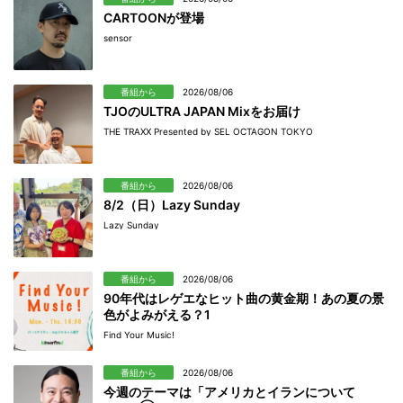
CARTOONが登場
sensor
番組から
2026/08/06
TJOのULTRA JAPAN Mixをお届け
THE TRAXX Presented by SEL OCTAGON TOKYO
番組から
2026/08/06
8/2（日）Lazy Sunday
Lazy Sunday
番組から
2026/08/06
90年代はレゲエなヒット曲の黄金期！あの夏の景
色がよみがえる？1
Find Your Music!
番組から
2026/08/06
今週のテーマは「アメリカとイランについて