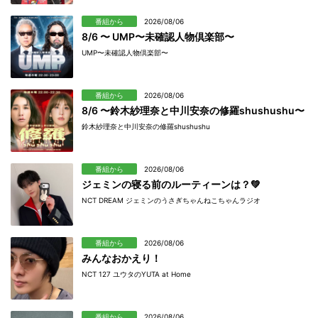
番組から
2026/08/06
8/6 〜 UMP〜未確認人物倶楽部〜
UMP〜未確認人物倶楽部〜
番組から
2026/08/06
8/6 〜鈴木紗理奈と中川安奈の修羅shushushu〜
鈴木紗理奈と中川安奈の修羅shushushu
番組から
2026/08/06
ジェミンの寝る前のルーティーンは？💚
NCT DREAM ジェミンのうさぎちゃんねこちゃんラジオ
番組から
2026/08/06
みんなおかえり！
NCT 127 ユウタのYUTA at Home
番組から
2026/08/06