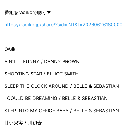
番組をradikoで聴く▼
https://radiko.jp/share/?sid=INT&t=20260626180000
OA曲
AIN’T IT FUNNY / DANNY BROWN
SHOOTING STAR / ELLIOT SMITH
SLEEP THE CLOCK AROUND / BELLE & SEBASTIAN
I COULD BE DREAMING / BELLE & SEBASTIAN
STEP INTO MY OFFICE,BABY / BELLE & SEBASTIAN
甘い果実 / 川辺素