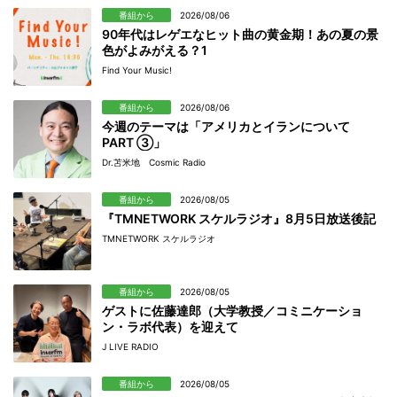
番組から
2026/08/06
90年代はレゲエなヒット曲の黄金期！あの夏の景
色がよみがえる？1
Find Your Music!
番組から
2026/08/06
今週のテーマは「アメリカとイランについて
PART ③」
Dr.苫米地 Cosmic Radio
番組から
2026/08/05
『TMNETWORK スケルラジオ』8月5日放送後記
TMNETWORK スケルラジオ
番組から
2026/08/05
ゲストに佐藤達郎（大学教授／コミニケーショ
ン・ラボ代表）を迎えて
J LIVE RADIO
番組から
2026/08/05