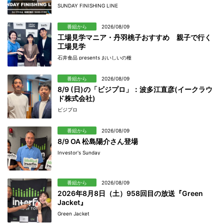
SUNDAY FINISHING LINE
番組から
2026/08/09
工場見学マニア・丹羽桃子おすすめ 親子で行く
工場見学
石井食品 presents おいしいの種
番組から
2026/08/09
8/9 (日)の「ビジプロ」：波多江直彦(イークラウ
ド株式会社)
ビジプロ
番組から
2026/08/09
8/9 OA 松島陽介さん登場
Investor's Sunday
番組から
2026/08/09
2026年8月8日（土）958回目の放送『Green
Jacket』
Green Jacket