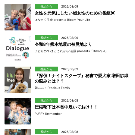
番組から
2026/08/09
女性を元気にしたい🙌女性のための番組💓
はなさく生命 presents Bloom Your Life
番組から
2026/08/09
令和8年熊本地震の被災地より
子どもの“いまとこれから”会議 presents『Dialogue』
番組から
2026/08/09
『探偵！ナイトスクープ』秘書で愛犬家 増田紗織
の悩みとは？？
朝みみ！ Precious Family
番組から
2026/08/08
圧縮靴下は本番中履いておけ！！
PUFFY Re:member
番組から
2026/08/08