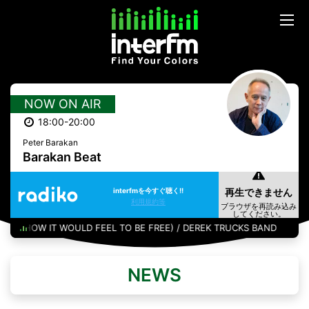
NOW ON AIR
18:00-20:00
Peter Barakan
Barakan Beat
interfmを今すぐ聴く!!
利用規約等
W (HOW IT WOULD FEEL TO BE FREE) / DEREK TRUCKS BAND
NEWS