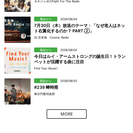
ネオジャポのFight For The Radio
番組から
2026/08/04
7月30日（木）放送のテーマ：「なぜ老人はネッ
ト右翼化するのか？ PART ②」
Dr.苫米地 Cosmic Radio
番組から
2026/08/04
今日はルイ・アームストロングの誕生日！トラン
ペットが活躍する曲に注目
Find Your Music!
番組から
2026/08/03
#239 蝉時雨
東京円盤倶楽部
MORE