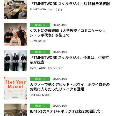
『TMNETWORK スケルラジオ』8月5日放送後記
TMNETWORK スケルラジオ
番組から
2026/08/05
ゲストに佐藤達郎（大学教授／コミニケーショ
ン・ラボ代表）を迎えて
J LIVE RADIO
番組から
2026/08/05
『TMNETWORK スケルラジオ』今週は、小室哲
哉が担当
TMNETWORK スケルラジオ
番組から
2026/08/05
カヴァーで聴くデビッド・ボウイ ボウイ自身の
お気に入りだったリメイクも登場
Find Your Music!
番組から
2026/08/04
8/4(火)のネオジャポラジオは祝200回記念！