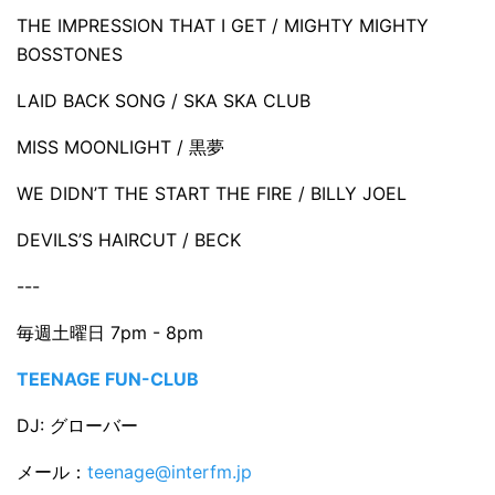
THE IMPRESSION THAT I GET / MIGHTY MIGHTY
BOSSTONES
LAID BACK SONG / SKA SKA CLUB
MISS MOONLIGHT / 黒夢
WE DIDN’T THE START THE FIRE / BILLY JOEL
DEVILS’S HAIRCUT / BECK
---
毎週土曜日 7pm - 8pm
TEENAGE FUN-CLUB
DJ: グローバー
メール：
teenage@interfm.jp