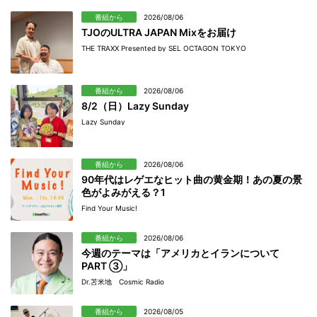
番組から
2026/08/06
TJOのULTRA JAPAN Mixをお届け
THE TRAXX Presented by SEL OCTAGON TOKYO
番組から
2026/08/06
8/2（日）Lazy Sunday
Lazy Sunday
番組から
2026/08/06
90年代はレゲエなヒット曲の黄金期！あの夏の景
色がよみがえる？1
Find Your Music!
番組から
2026/08/06
今週のテーマは「アメリカとイランについて
PART ③」
Dr.苫米地 Cosmic Radio
番組から
2026/08/05