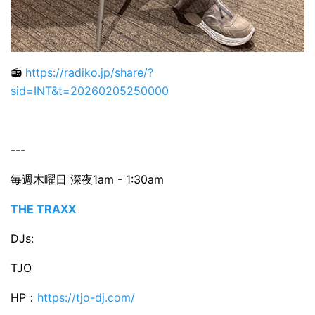
📻️
https://radiko.jp/share/?
sid=INT&t=20260205250000
---
毎週木曜日 深夜1am - 1:30am
THE TRAXX
DJs:
TJO
HP：
https://tjo-dj.com/