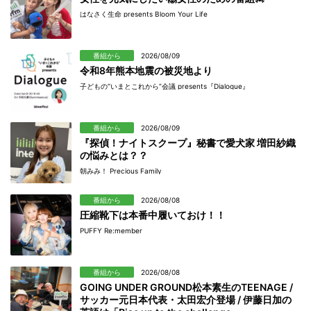
はなさく生命 presents Bloom Your Life
番組から
2026/08/09
令和8年熊本地震の被災地より
子どもの“いまとこれから”会議 presents『Dialogue』
番組から
2026/08/09
『探偵！ナイトスクープ』秘書で愛犬家 増田紗織
の悩みとは？？
朝みみ！ Precious Family
番組から
2026/08/08
圧縮靴下は本番中履いておけ！！
PUFFY Re:member
番組から
2026/08/08
GOING UNDER GROUND松本素生のTEENAGE /
サッカー元日本代表・太田宏介登場 / 伊藤日加の