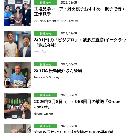
番組から
2026/08/09
工場見学マニア・丹羽桃子おすすめ 親子で行く
工場見学
石井食品 presents おいしいの種
番組から
2026/08/09
8/9 (日)の「ビジプロ」：波多江直彦(イークラウ
ド株式会社)
ビジプロ
番組から
2026/08/09
8/9 OA 松島陽介さん登場
Investor's Sunday
番組から
2026/08/09
2026年8月8日（土）958回目の放送『Green
Jacket』
Green Jacket
番組から
2026/08/09
女性を元気にしたい🙌女性のための番組💓