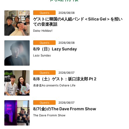
Guests
2026/08/08
ゲストに韓国の4人組バンド＜Silica Gel＞を招い
ての音楽夜話
Daisy Holiday!
Guests
2026/08/08
8/9（日）Lazy Sunday
Lazy Sunday
Guests
2026/08/07
8/8（土）ゲスト：坂口涼太郎 Pt 2
表参道Ao presents Oshare Life
Guests
2026/08/07
8/7(金)のThe Dave Fromm Show
The Dave Fromm Show