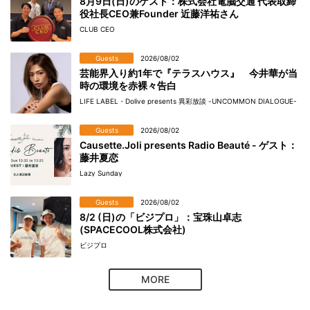
8月9日(日)のゲスト：株式会社電脳交通 代表取締
役社長CEO兼Founder 近藤洋祐さん
CLUB CEO
Guests
2026/08/02
芸能界入り約1年で『テラスハウス』 今井華が当
時の環境を赤裸々告白
LIFE LABEL・Dolive presents 異彩放談 -UNCOMMON DIALOGUE-
Guests
2026/08/02
Causette.Joli presents Radio Beauté - ゲスト：
藤井夏恋
Lazy Sunday
Guests
2026/08/02
8/2 (日)の「ビジプロ」：宝珠山卓志
(SPACECOOL株式会社)
ビジプロ
MORE