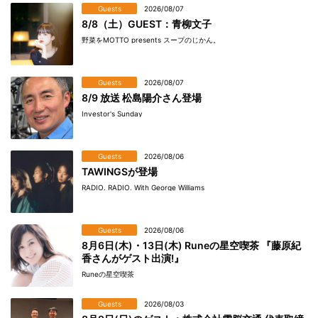
Guests
2026/08/07
8/8（土）GUEST：青柳文子
野菜をMOTTO presents スープのじかん。
Guests
2026/08/07
8/9 放送 松島陽介さん登場
Investor's Sunday
Guests
2026/08/06
TAWINGSが登場
RADIO. RADIO. With George Williams
Guests
2026/08/06
8月6日(木)・13日(木) Runeの星空喫茶 『藤原紀
香さんがゲスト出演!』
Runeの星空喫茶
Guests
2026/08/03