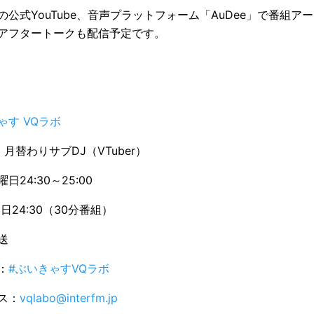
公式YouTube、音声プラットフォーム「AuDee」で番組ア
アフタートークも配信予定です。
ゃす VQラボ
月替わりサブDJ（VTuber）
24:30～25:00
日24:30（30分番組）
送
：
#ぶいきゃすVQラボ
ス：
vqlabo@interfm.jp