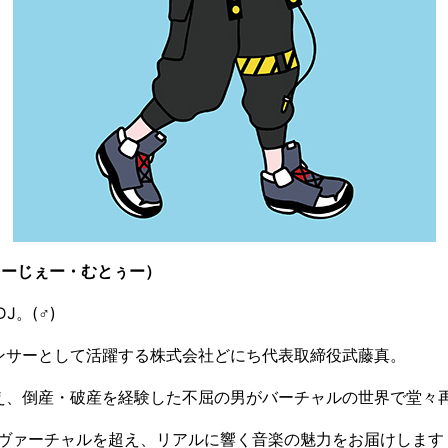
ぃーじぇー・むとぅー）
DJ。(♂)
ダンサーとして活躍する株式会社どにち代表取締役武藤真。
え、倒産・破産を経験した不屈の男がバーチャルの世界で堂々
としてヴァーチャルを超え、リアルに響く音楽の魅力をお届けします