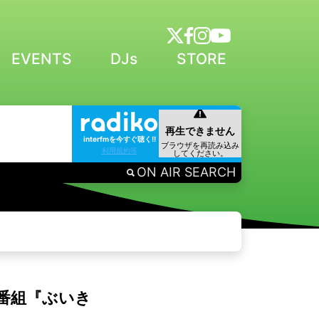
EVENTS
DJs
STORE
interfmを今すぐ聴く!!
利用規約等
ON AIR SEARCH
”番組『ぶいき