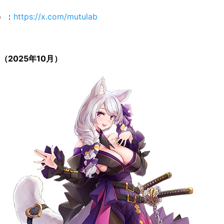
r）：
https://x.com/mutulab
（2025年10月）