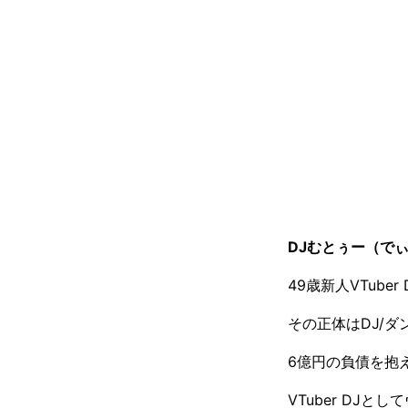
DJむとぅー（で
49歳新人VTuber 
その正体はDJ/
6億円の負債を抱
VTuber DJ