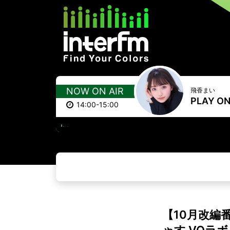
NOW ON AIR
飛香まい
PLAY O
14:00-15:00
【10月改編
ゃす VQラ