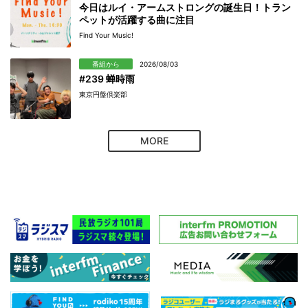
今日はルイ・アームストロングの誕生日！トラン
ペットが活躍する曲に注目
Find Your Music!
番組から
2026/08/03
#239 蝉時雨
東京円盤倶楽部
MORE