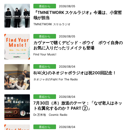
番組から
2026/08/05
『TMNETWORK スケルラジオ』今週は、小室哲
哉が担当
TMNETWORK スケルラジオ
番組から
2026/08/05
カヴァーで聴くデビッド・ボウイ ボウイ自身の
お気に入りだったリメイクも登場
Find Your Music!
番組から
2026/08/04
8/4(火)のネオジャポラジオは祝200回記念！
ネオジャポのFight For The Radio
番組から
2026/08/04
7月30日（木）放送のテーマ：「なぜ老人はネッ
ト右翼化するのか？ PART ②」
Dr.苫米地 Cosmic Radio
番組から
2026/08/04