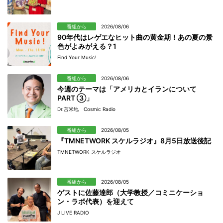
番組から
2026/08/06
90年代はレゲエなヒット曲の黄金期！あの夏の景
色がよみがえる？1
Find Your Music!
番組から
2026/08/06
今週のテーマは「アメリカとイランについて
PART ③」
Dr.苫米地 Cosmic Radio
番組から
2026/08/05
『TMNETWORK スケルラジオ』8月5日放送後記
TMNETWORK スケルラジオ
番組から
2026/08/05
ゲストに佐藤達郎（大学教授／コミニケーショ
ン・ラボ代表）を迎えて
J LIVE RADIO