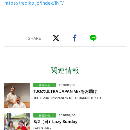
https://radiko.jp/index/INT/
関連情報
番組から
2026/08/06
TJOのULTRA JAPAN Mixをお届け
THE TRAXX Presented by SEL OCTAGON TOKYO
番組から
2026/08/06
8/2（日）Lazy Sunday
Lazy Sunday