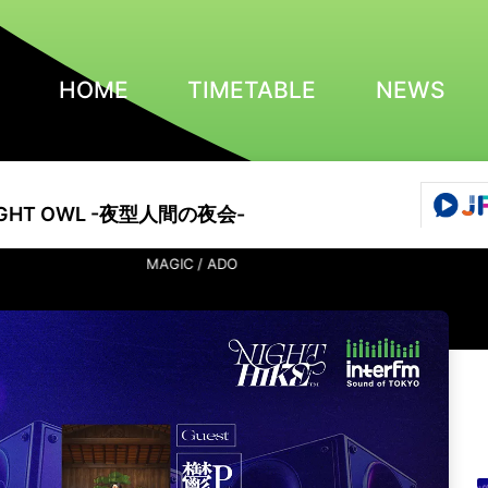
HOME
TIMETABLE
NEWS
NIGHT OWL -夜型人間の夜会-
MAGIC / ADO