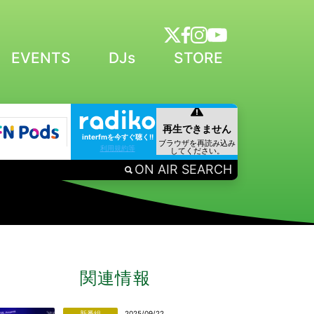
EVENTS
DJs
STORE
interfmを今すぐ聴く!!
利用規約等
ON AIR SEARCH
関連情報
新番組
2025/09/22