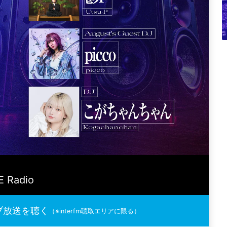
E Radio
ブ放送を聴く
（※interfm聴取エリアに限る）