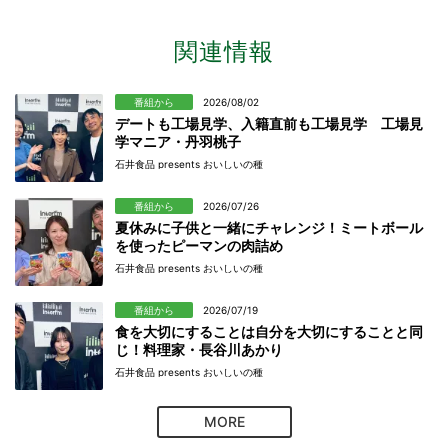
関連情報
番組から
2026/08/02
デートも工場見学、入籍直前も工場見学 工場見
学マニア・丹羽桃子
石井食品 presents おいしいの種
番組から
2026/07/26
夏休みに子供と一緒にチャレンジ！ミートボール
を使ったピーマンの肉詰め
石井食品 presents おいしいの種
番組から
2026/07/19
食を大切にすることは自分を大切にすることと同
じ！料理家・長谷川あかり
石井食品 presents おいしいの種
MORE