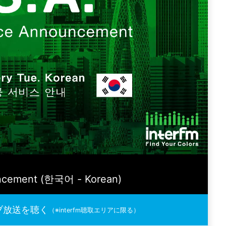
ncement (한국어 - Korean)
ブ放送を聴く
（※interfm聴取エリアに限る）