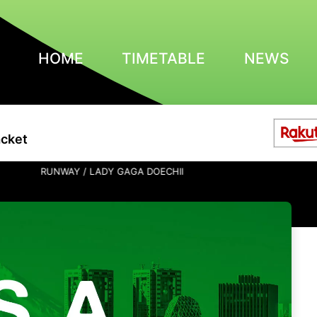
HOME
TIMETABLE
NEWS
acket
RUNWAY / LADY GAGA DOECHII