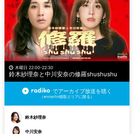
木曜日 22:00-22:30
鈴木紗理奈と中川安奈の修羅shushushu
でアーカイブ放送を聴く
（※interfm聴取エリアに限る）
鈴木紗理奈
中川安奈