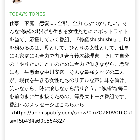
TODAY'S TOPICS
仕事・家庭・恋愛……全部、全⼒でぶつかりたい。そ
んな“修羅の時代”を⽣きる⼥性たちにスポットライト
を当て、応援していく番組、『修羅shushushu』。DJ
を務めるのは、⺟として、ひとりの⼥性として、仕事
にも家庭にも全⼒で向き合う鈴⽊紗理奈。そして⾃分
の「やりたいこと」のために全⼒で働きながら、恋愛
にも⼀⽣懸命な中川安奈。そんな最強タッグの⼆⼈
が、現代を⽣きる⼥性たちのリアルな声に⽿を傾け、
笑いながら、時に涙しながら語り合う。“修羅”な毎⽇
を前向きに⽣き抜くための、等⾝⼤トーク番組です。
番組へのメッセージはこちらから
→https://open.spotify.com/show/0mZOZ69VGtbOk1Ti
si=15b434a60b554827