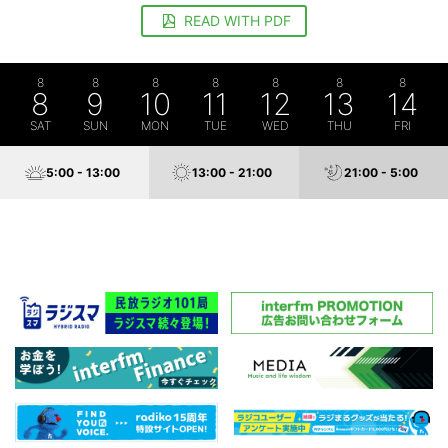
READ WITH PDF
8
8
8
8
8
8
8
8
9
10
11
12
13
14
SAT
SUN
MON
TUE
WED
THU
FRI
5:00 - 13:00
13:00 - 21:00
21:00 - 5:00