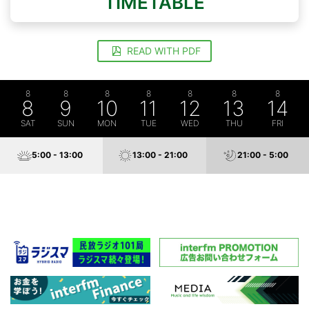
TIMETABLE
READ WITH PDF
8
8
8
8
8
8
8
8
9
10
11
12
13
14
SAT
SUN
MON
TUE
WED
THU
FRI
5:00 - 13:00
13:00 - 21:00
21:00 - 5:00