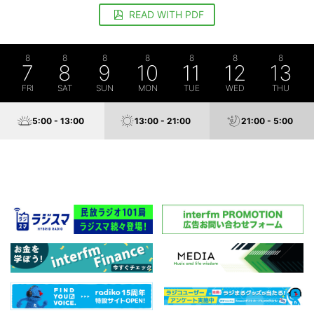
READ WITH PDF
8
8
8
8
8
8
8
7
8
9
10
11
12
13
FRI
SAT
SUN
MON
TUE
WED
THU
5:00 - 13:00
13:00 - 21:00
21:00 - 5:00