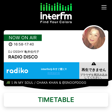
NOW ON AIR
16:58-17:40
DJ OSSHY 亀井佐代子
RADIO DISCO
interfmを今すぐ聴く!!
利用規約等
OOGIE'S IN MY SOUL / CHAKA KHAN & @SNOOPDOGG
TIMETABLE