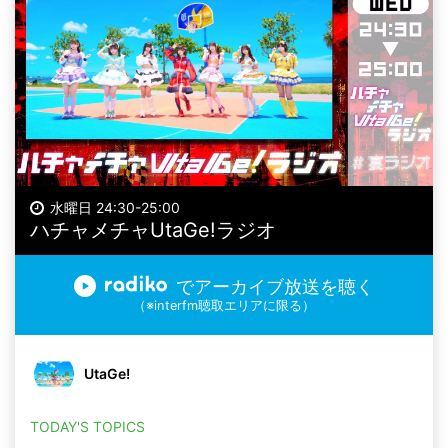
水曜日 24:30-25:00
ハチャメチャUtaGe!ラジオ
でアーカイブ放送を聴く
（※interfm聴取エリアに限る）
UtaGe!
TODAY'S TOPICS