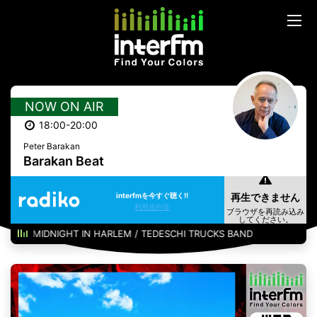
NOW ON AIR
18:00-20:00
Peter Barakan
Barakan Beat
interfmを今すぐ聴く!!
利用規約等
MIDNIGHT IN HARLEM / TEDESCHI TRUCKS BAND