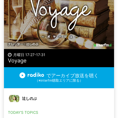
月曜日 17:27-17:31
Voyage
でアーカイブ放送を聴く
（※interfm聴取エリアに限る）
辻しのぶ
TODAY'S TOPICS