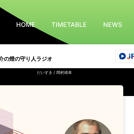
HOME
TIMETABLE
NEWS
介の燈の守り人ラジオ
だいすき / 岡村靖幸