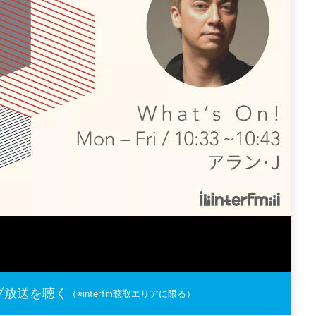
ブ放送を聴く
（※interfm聴取エリアに限る）