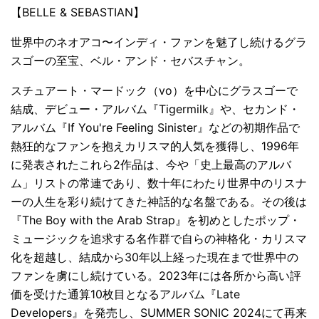
【BELLE & SEBASTIAN】
世界中のネオアコ〜インディ・ファンを魅了し続けるグラ
スゴーの至宝、ベル・アンド・セバスチャン。
スチュアート・マードック（vo）を中心にグラスゴーで
結成、デビュー・アルバム『Tigermilk』や、セカンド・
アルバム『If You're Feeling Sinister』などの初期作品で
熱狂的なファンを抱えカリスマ的人気を獲得し、1996年
に発表されたこれら2作品は、今や「史上最高のアルバ
ム」リストの常連であり、数十年にわたり世界中のリスナ
ーの人生を彩り続けてきた神話的な名盤である。その後は
『The Boy with the Arab Strap』を初めとしたポップ・
ミュージックを追求する名作群で自らの神格化・カリスマ
化を超越し、結成から30年以上経った現在まで世界中の
ファンを虜にし続けている。2023年には各所から高い評
価を受けた通算10枚目となるアルバム『Late
Developers』を発売し、SUMMER SONIC 2024にて再来