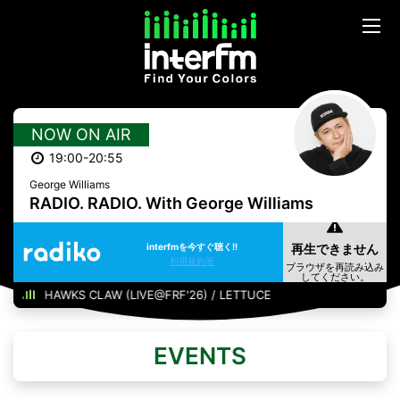
NOW ON AIR
19:00-20:55
George Williams
RADIO. RADIO. With George Williams
interfmを今すぐ聴く!!
利用規約等
HAWKS CLAW (LIVE@FRF'26) / LETTUCE
EVENTS