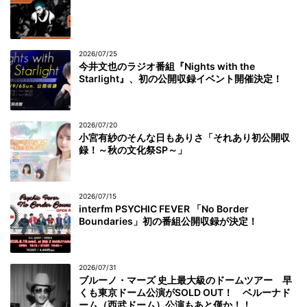
2026/07/25
今井文也のラジオ番組『Nights with the
Starlight』、初の公開収録イベント開催決定！
2026/07/20
小宮有紗のそんな日もありさ「それあり初公開収
録！～秋の文化祭SP～」
2026/07/15
interfm PSYCHIC FEVER 「No Border
Boundaries」初の番組公開収録が決定！
2026/07/31
ブルーノ・マーズ 史上最大級のドームツアー 早
くも東京ドーム公演がSOLD OUT！ ベルーナド
ーム（西武ドーム）公演もあと僅か！！