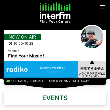
NOW ON AIR
10:00-10:28
Vance K
Find Your Music !
interfmを今すぐ聴く!!
利用規約等
E MY HEAVEN / ROBERTA FLACK & DONNY HATHAWAY
EVENTS