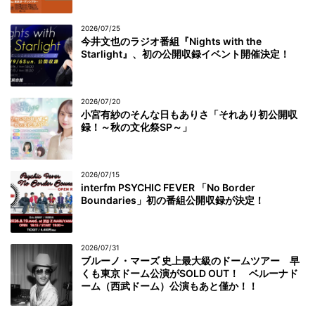
2026/07/25
今井文也のラジオ番組『Nights with the
Starlight』、初の公開収録イベント開催決定！
2026/07/20
小宮有紗のそんな日もありさ「それあり初公開収
録！～秋の文化祭SP～」
2026/07/15
interfm PSYCHIC FEVER 「No Border
Boundaries」初の番組公開収録が決定！
2026/07/31
ブルーノ・マーズ 史上最大級のドームツアー 早
くも東京ドーム公演がSOLD OUT！ ベルーナド
ーム（西武ドーム）公演もあと僅か！！