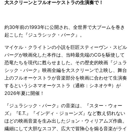
大スクリーンとフルオーケストラの生演奏で！
約30年前の1993年に公開され、全世界で大ブームを巻き
起こした『ジュラシック・パーク』。
マイケル・クライトンの小説を巨匠スティーヴン・スピル
バーグが映画化した本作は、当時最先端のCGを駆使して
恐竜たちを現代に甦らせました。その歴史的映画『ジュラ
シック・パーク』映画全編を大スクリーンで上映し、舞台
上のフルオーケストラが音楽部分を映画に合わせて生演奏
するというシネマオーケストラ（通称：シネオケ®）が
2026年夏に開催！
『ジュラシック・パーク』の音楽は、『スター・ウォー
ズ』『E.T.』『インディ・ジョーンズ』など数え切れない
ほどの映画音楽を生み出したジョン・ウィリアムズ作曲。
繊細にして大胆なスコア、広大で冒険心を煽る音楽がライ