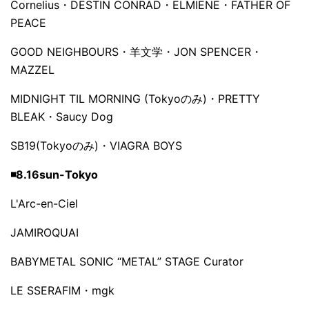
Cornelius・DESTIN CONRAD・ELMIENE・FATHER OF
PEACE
GOOD NEIGHBOURS・羊文学・JON SPENCER・
MAZZEL
MIDNIGHT TIL MORNING (Tokyoのみ)・PRETTY
BLEAK・Saucy Dog
SB19(Tokyoのみ)・VIAGRA BOYS
◾️8.16sun-Tokyo
L'Arc-en-Ciel
JAMIROQUAI
BABYMETAL SONIC “METAL” STAGE Curator
LE SSERAFIM・mgk