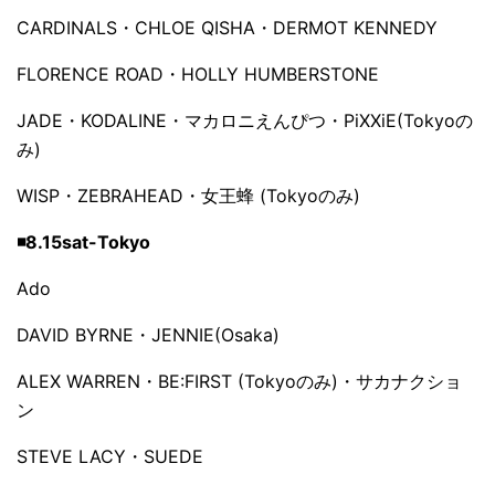
CARDINALS・CHLOE QISHA・DERMOT KENNEDY
FLORENCE ROAD・HOLLY HUMBERSTONE
JADE・KODALINE・マカロニえんぴつ・PiXXiE(Tokyoの
み)
WISP・ZEBRAHEAD・女王蜂 (Tokyoのみ)
◾️8.15sat-Tokyo
Ado
DAVID BYRNE・JENNIE(Osaka)
ALEX WARREN・BE:FIRST (Tokyoのみ)・サカナクショ
ン
STEVE LACY・SUEDE