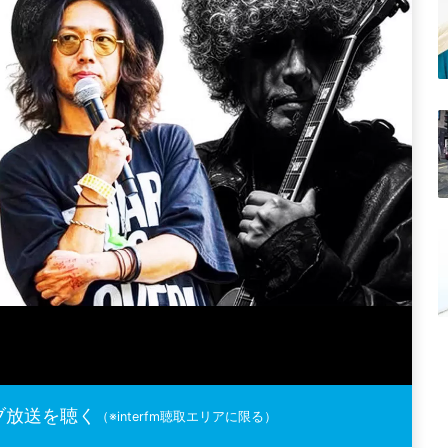
ブ放送を聴く
（※interfm聴取エリアに限る）