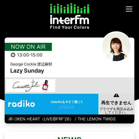
NOW ON AIR
13:00-15:00
George Cockle 渡辺麻耶
Lazy Sunday
interfmを今すぐ聴く!!
利用規約等
T A BROKEN HEART（LIVE@FRF'26） / THE LEMON TWIGS