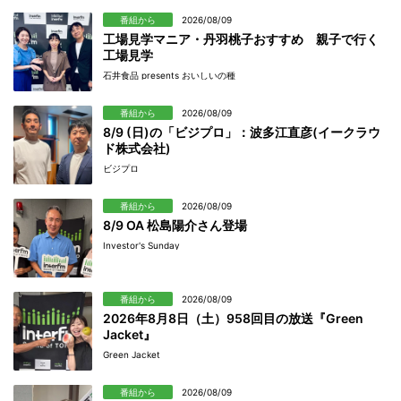
番組から
2026/08/09
工場見学マニア・丹羽桃子おすすめ 親子で行く
工場見学
石井食品 presents おいしいの種
番組から
2026/08/09
8/9 (日)の「ビジプロ」：波多江直彦(イークラウ
ド株式会社)
ビジプロ
番組から
2026/08/09
8/9 OA 松島陽介さん登場
Investor's Sunday
番組から
2026/08/09
2026年8月8日（土）958回目の放送『Green
Jacket』
Green Jacket
番組から
2026/08/09