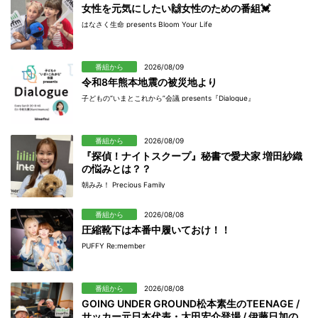
女性を元気にしたい🙌女性のための番組💓
はなさく生命 presents Bloom Your Life
番組から
2026/08/09
令和8年熊本地震の被災地より
子どもの“いまとこれから”会議 presents『Dialogue』
番組から
2026/08/09
『探偵！ナイトスクープ』秘書で愛犬家 増田紗織
の悩みとは？？
朝みみ！ Precious Family
番組から
2026/08/08
圧縮靴下は本番中履いておけ！！
PUFFY Re:member
番組から
2026/08/08
GOING UNDER GROUND松本素生のTEENAGE /
サッカー元日本代表・太田宏介登場 / 伊藤日加の