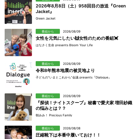
2026年8月8日（土）958回目の放送『Green
Jacket』
Green Jacket
番組から
2026/08/09
女性を元気にしたい🙌女性のための番組💓
はなさく生命 presents Bloom Your Life
番組から
2026/08/09
令和8年熊本地震の被災地より
子どもの“いまとこれから”会議 presents『Dialogue』
番組から
2026/08/09
『探偵！ナイトスクープ』秘書で愛犬家 増田紗織
の悩みとは？？
朝みみ！ Precious Family
番組から
2026/08/08
圧縮靴下は本番中履いておけ！！