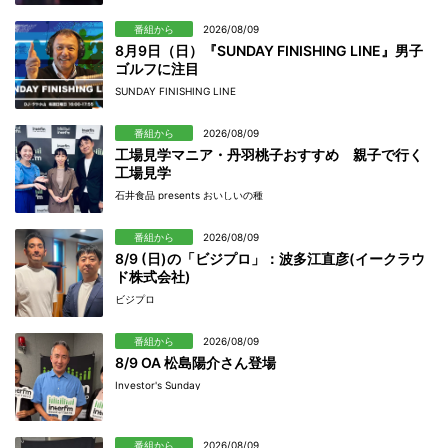
番組から
2026/08/09
8月9日（日）『SUNDAY FINISHING LINE』男子
ゴルフに注目
SUNDAY FINISHING LINE
番組から
2026/08/09
工場見学マニア・丹羽桃子おすすめ 親子で行く
工場見学
石井食品 presents おいしいの種
番組から
2026/08/09
8/9 (日)の「ビジプロ」：波多江直彦(イークラウ
ド株式会社)
ビジプロ
番組から
2026/08/09
8/9 OA 松島陽介さん登場
Investor's Sunday
番組から
2026/08/09