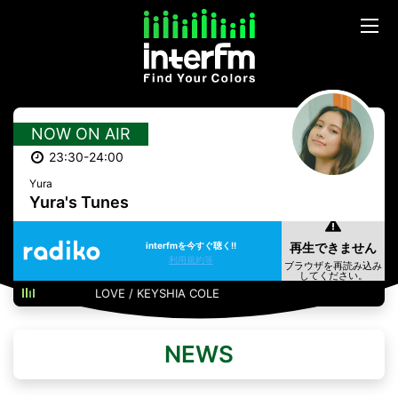
NOW ON AIR
23:30-24:00
Yura
Yura's Tunes
interfmを今すぐ聴く!!
利用規約等
LOVE / KEYSHIA COLE
NEWS