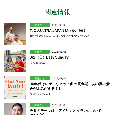
関連情報
番組から
2026/08/06
TJOのULTRA JAPAN Mixをお届け
THE TRAXX Presented by SEL OCTAGON TOKYO
番組から
2026/08/06
8/2（日）Lazy Sunday
Lazy Sunday
番組から
2026/08/06
90年代はレゲエなヒット曲の黄金期！あの夏の景
色がよみがえる？1
Find Your Music!
番組から
2026/08/06
今週のテーマは「アメリカとイランについて