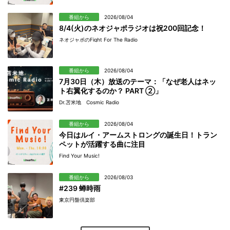
番組から
2026/08/04
8/4(火)のネオジャポラジオは祝200回記念！
ネオジャポのFight For The Radio
番組から
2026/08/04
7月30日（木）放送のテーマ：「なぜ老人はネッ
ト右翼化するのか？ PART ②」
Dr.苫米地 Cosmic Radio
番組から
2026/08/04
今日はルイ・アームストロングの誕生日！トラン
ペットが活躍する曲に注目
Find Your Music!
番組から
2026/08/03
#239 蝉時雨
東京円盤倶楽部