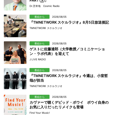
PART ③」
Dr.苫米地 Cosmic Radio
番組から
2026/08/05
『TMNETWORK スケルラジオ』8月5日放送後記
TMNETWORK スケルラジオ
番組から
2026/08/05
ゲストに佐藤達郎（大学教授／コミニケーショ
ン・ラボ代表）を迎えて
J LIVE RADIO
番組から
2026/08/05
『TMNETWORK スケルラジオ』今週は、小室哲
哉が担当
TMNETWORK スケルラジオ
番組から
2026/08/05
カヴァーで聴くデビッド・ボウイ ボウイ自身の
お気に入りだったリメイクも登場
Find Your Music!