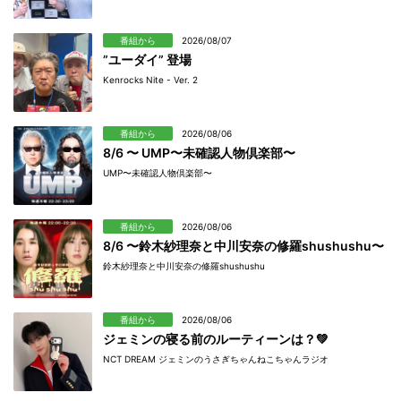
番組から
2026/08/07
”ユーダイ” 登場
Kenrocks Nite - Ver. 2
番組から
2026/08/06
8/6 〜 UMP〜未確認人物倶楽部〜
UMP〜未確認人物倶楽部〜
番組から
2026/08/06
8/6 〜鈴木紗理奈と中川安奈の修羅shushushu〜
鈴木紗理奈と中川安奈の修羅shushushu
番組から
2026/08/06
ジェミンの寝る前のルーティーンは？💚
NCT DREAM ジェミンのうさぎちゃんねこちゃんラジオ