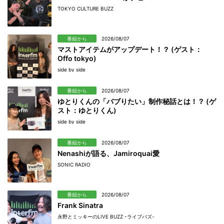
TOKYO CULTURE BUZZ
番組から
2026/08/07
マストアイテムがアップデート！？ (ゲスト：
Offo tokyo)
side by side
番組から
2026/08/07
ゆとりくんの「バブりたい」制作秘話とは！？ (ゲ
スト：ゆとりくん)
side by side
番組から
2026/08/07
Nenashiが語る、Jamiroquai愛
SONIC RADIO
番組から
2026/08/07
Frank Sinatra
永野とミッキーのLIVE BUZZ -ライブバズ-