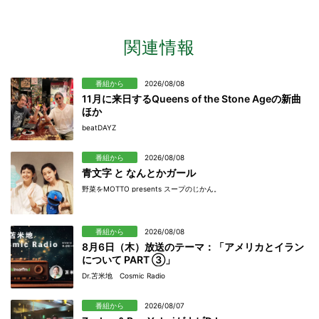
関連情報
番組から
2026/08/08
11月に来日するQueens of the Stone Ageの新曲
ほか
beatDAYZ
番組から
2026/08/08
青文字 と なんとかガール
野菜をMOTTO presents スープのじかん。
番組から
2026/08/08
8月6日（木）放送のテーマ：「アメリカとイラン
について PART ③」
Dr.苫米地 Cosmic Radio
番組から
2026/08/07