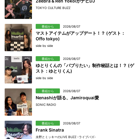
Zeebra & Ren YokoiがナビDJ
TOKYO CULTURE BUZZ
番組から
2026/08/07
マストアイテムがアップデート！？ (ゲスト：
Offo tokyo)
side by side
番組から
2026/08/07
ゆとりくんの「バブりたい」制作秘話とは！？ (ゲ
スト：ゆとりくん)
side by side
番組から
2026/08/07
Nenashiが語る、Jamiroquai愛
SONIC RADIO
番組から
2026/08/07
Frank Sinatra
永野とミッキーのLIVE BUZZ -ライブバズ-