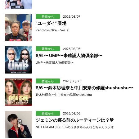
番組から
2026/08/07
”ユーダイ” 登場
Kenrocks Nite - Ver. 2
番組から
2026/08/06
8/6 〜 UMP〜未確認人物倶楽部〜
UMP〜未確認人物倶楽部〜
番組から
2026/08/06
8/6 〜鈴木紗理奈と中川安奈の修羅shushushu〜
鈴木紗理奈と中川安奈の修羅shushushu
番組から
2026/08/06
ジェミンの寝る前のルーティーンは？💚
NCT DREAM ジェミンのうさぎちゃんねこちゃんラジオ