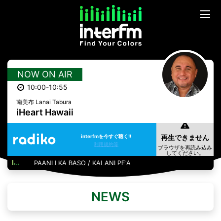
NOW ON AIR
10:00-10:55
南美布 Lanai Tabura
iHeart Hawaii
interfmを今すぐ聴く!!
利用規約等
PAANI I KA BASO / KALANI PE'A
NEWS