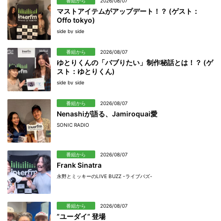
番組から
2026/08/07
マストアイテムがアップデート！？ (ゲスト：
Offo tokyo)
side by side
番組から
2026/08/07
ゆとりくんの「バブりたい」制作秘話とは！？ (ゲ
スト：ゆとりくん)
side by side
番組から
2026/08/07
Nenashiが語る、Jamiroquai愛
SONIC RADIO
番組から
2026/08/07
Frank Sinatra
永野とミッキーのLIVE BUZZ -ライブバズ-
番組から
2026/08/07
”ユーダイ” 登場