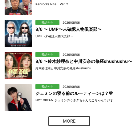
Kenrocks Nite - Ver. 2
番組から
2026/08/06
8/6 〜 UMP〜未確認人物倶楽部〜
UMP〜未確認人物倶楽部〜
番組から
2026/08/06
8/6 〜鈴木紗理奈と中川安奈の修羅shushushu〜
鈴木紗理奈と中川安奈の修羅shushushu
番組から
2026/08/06
ジェミンの寝る前のルーティーンは？💚
NCT DREAM ジェミンのうさぎちゃんねこちゃんラジオ
MORE