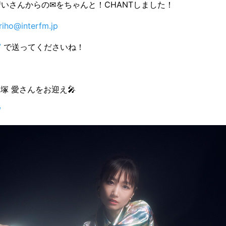
見習いさんからの✉をちゃんと！CHANTしました！
iriho@interfm.jp
7
で送ってくださいね！
塚 愛さんをお迎え🎤
/