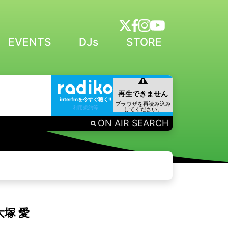
EVENTS
DJs
STORE
interfmを今すぐ聴く!!
利用規約等
ON AIR SEARCH
：大塚 愛