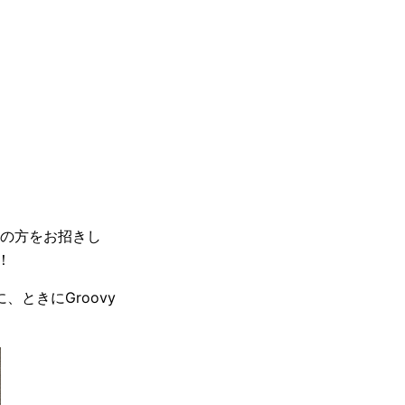
トの方をお招きし
！
に、ときにGroovy