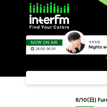
NOW ON AIR
今井文也
Nights wi
26:00-26:30
EVERY TEARDROP 
8/10(日) Fu