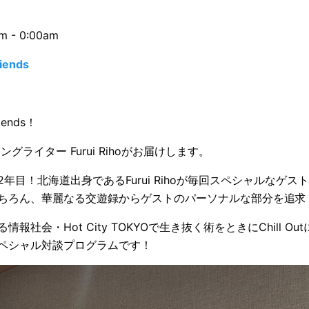
m - 0:00am
riends
riends！
グライター Furui Rihoがお届けします。
年目！北海道出身であるFurui Rihoが毎回スペシャルなゲス
ちろん、華麗なる交遊録からゲストのパーソナルな部分を追求
報社会・Hot City TOKYOで生き抜く術をときにChill Out
ペシャル対談プログラムです！