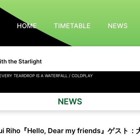
HOME
TIMETABLE
NEWS
th the Starlight
IS A WATERFALL / COLDPLAY
NEWS
rui Riho『Hello, Dear my friends』ゲスト