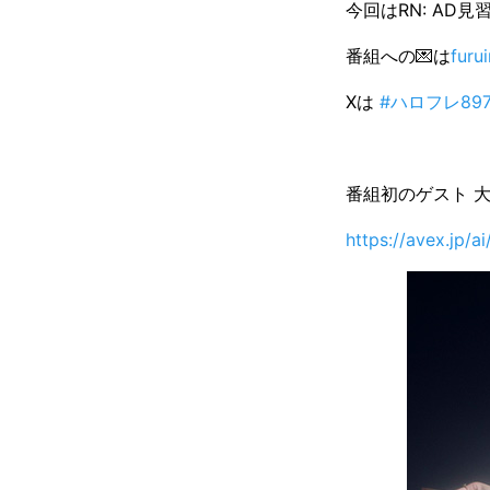
今回はRN: AD
番組への💌は
furu
Xは
#ハロフレ89
番組初のゲスト 大
https://avex.jp/ai