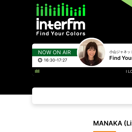
NOW ON AIR
小山ジャネッ
Find You
16:30-17:27
I LOVE YOU I'
MANAKA (Litt