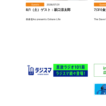
Guests
2026/07/31
Guest
8/1（土）ゲスト：坂口涼太郎
7/31(金
表参道Ao presents Oshare Life
The Dave