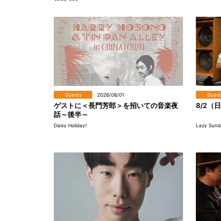
Guests
2026/08/01
Guest
ゲストに＜長門芳郎＞を招いての音楽夜
8/2（日
話～後半～
Daisy Holiday!
Lazy Sund