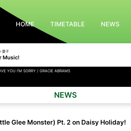
HOME
TIMETABLE
NEWS
ト愛子
r Music!
M SORRY / GRACIE ABRAMS
NEWS
le Glee Monster) Pt. 2 on Daisy Holiday!