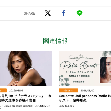
関連情報
s
2026/08/02
Guests
2026/08/02
入り約1年で『テラスハウス』 今
Causette.Joli presents Radio B
当時の環境を赤裸々告白
ゲスト：藤井夏恋
EL・Dolive presents 異彩放談 -UNCOMMON
Lazy Sunday
-