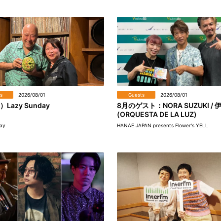
s
2026/08/01
Guests
2026/08/01
）Lazy Sunday
8月のゲスト：NORA SUZUKI / 
(ORQUESTA DE LA LUZ)
ay
HANAE JAPAN presents Flower's YELL