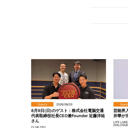
Guests
2026/08/03
Guest
8月9日(日)のゲスト：株式会社電脳交通
芸能界
代表取締役社長CEO兼Founder 近藤洋祐
井華が
さん
LIFE LAB
DIALOGUE
CLUB CEO