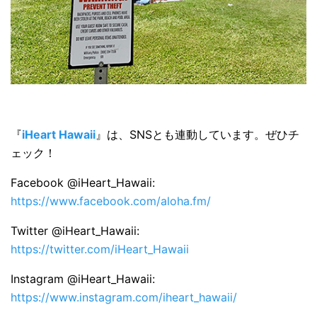
『
iHeart Hawaii
』は、SNSとも連動しています。ぜひチ
ェック！
Facebook @iHeart_Hawaii:
https://www.facebook.com/aloha.fm/
Twitter @iHeart_Hawaii:
https://twitter.com/iHeart_Hawaii
Instagram @iHeart_Hawaii:
https://www.instagram.com/iheart_hawaii/