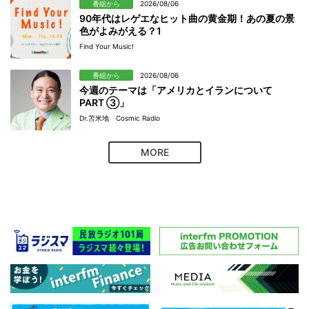
番組から
2026/08/06
90年代はレゲエなヒット曲の黄金期！あの夏の景
色がよみがえる？1
Find Your Music!
番組から
2026/08/06
今週のテーマは「アメリカとイランについて
PART ③」
Dr.苫米地 Cosmic Radio
MORE