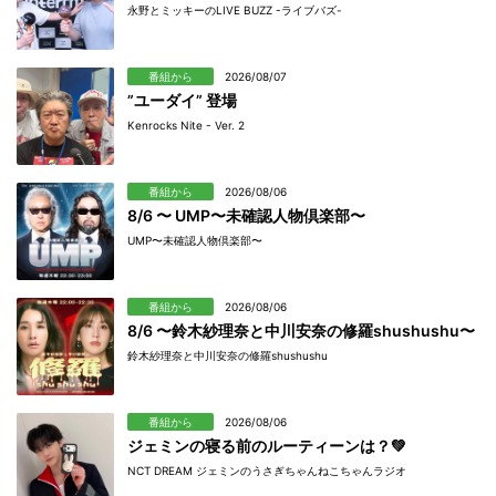
永野とミッキーのLIVE BUZZ -ライブバズ-
番組から
2026/08/07
”ユーダイ” 登場
Kenrocks Nite - Ver. 2
番組から
2026/08/06
8/6 〜 UMP〜未確認人物倶楽部〜
UMP〜未確認人物倶楽部〜
番組から
2026/08/06
8/6 〜鈴木紗理奈と中川安奈の修羅shushushu〜
鈴木紗理奈と中川安奈の修羅shushushu
番組から
2026/08/06
ジェミンの寝る前のルーティーンは？💚
NCT DREAM ジェミンのうさぎちゃんねこちゃんラジオ