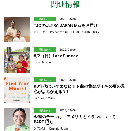
関連情報
番組から
2026/08/06
TJOのULTRA JAPAN Mixをお届け
THE TRAXX Presented by SEL OCTAGON TOKYO
番組から
2026/08/06
8/2（日）Lazy Sunday
Lazy Sunday
番組から
2026/08/06
90年代はレゲエなヒット曲の黄金期！あの夏の景
色がよみがえる？1
Find Your Music!
番組から
2026/08/06
今週のテーマは「アメリカとイランについて
PART ③」
Dr.苫米地 Cosmic Radio