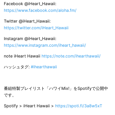
Facebook @iHeart_Hawaii:
https://www.facebook.com/aloha.fm/
Twitter @iHeart_Hawaii:
https://twitter.com/iHeart_Hawaii
Instagram @iHeart_Hawaii:
https://www.instagram.com/iheart_hawaii/
note iHeart Hawaii
https://note.com/ihearthawaii/
ハッシュタグ:
#ihearthawaii
番組特製プレイリスト「ハワイMix!」をSpotifyで公開中
です。
Spotify > iHeart Hawaii >
https://spoti.fi/3a8w5xT