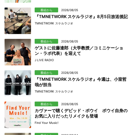
番組から
2026/08/05
『TMNETWORK スケルラジオ』8月5日放送後記
TMNETWORK スケルラジオ
番組から
2026/08/05
ゲストに佐藤達郎（大学教授／コミニケーショ
ン・ラボ代表）を迎えて
J LIVE RADIO
番組から
2026/08/05
『TMNETWORK スケルラジオ』今週は、小室哲
哉が担当
TMNETWORK スケルラジオ
番組から
2026/08/05
カヴァーで聴くデビッド・ボウイ ボウイ自身の
お気に入りだったリメイクも登場
Find Your Music!