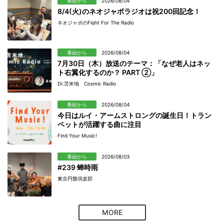
番組から
2026/08/04
8/4(火)のネオジャポラジオは祝200回記念！
ネオジャポのFight For The Radio
番組から
2026/08/04
7月30日（木）放送のテーマ：「なぜ老人はネッ
ト右翼化するのか？ PART ②」
Dr.苫米地 Cosmic Radio
番組から
2026/08/04
今日はルイ・アームストロングの誕生日！トラン
ペットが活躍する曲に注目
Find Your Music!
番組から
2026/08/03
#239 蝉時雨
東京円盤倶楽部
MORE